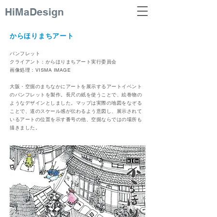
​HiMaDesign
からほりまちアート
パンフレット
クライアント：からほりまちアート実行委員会
​画像処理：
VISMA IMAGE
大阪・空掘のまちなかにアートを展示するアートイベント
のパンフレットを製作。長尺の紙を使うことで、絵巻物の
ようなデザインとしました。マップは実際の地図をなぞる
ことで、道のスケール感が伝わるよう意図し、展示されて
いるアートの位置を示す番号の他、空掘ならではの場所も
描きました。